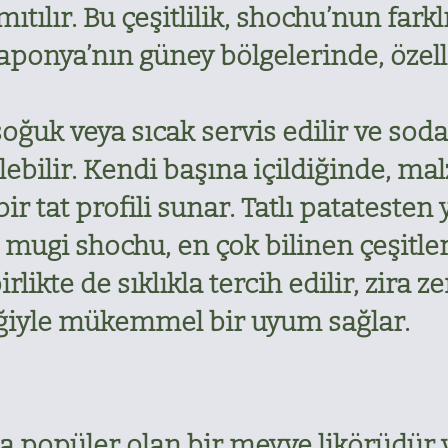
lır. Bu çeşitlilik, shochu’nun farklı 
aponya’nın güney bölgelerinde, özel
oğuk veya sıcak servis edilir ve soda,
tilebilir. Kendi başına içildiğinde, 
ir tat profili sunar. Tatlı patateste
mugi shochu, en çok bilinen çeşitle
rlikte de sıklıkla tercih edilir, zira 
ğiyle mükemmel bir uyum sağlar.
 popüler olan bir meyve likörüdür v