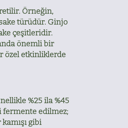
retilir. Örneğin,
 sake türüdür. Ginjo
ke çeşitleridir.
manda önemli bir
r özel etkinliklerde
enellikle %25 ila %45
ibi fermente edilmez;
r kamışı gibi