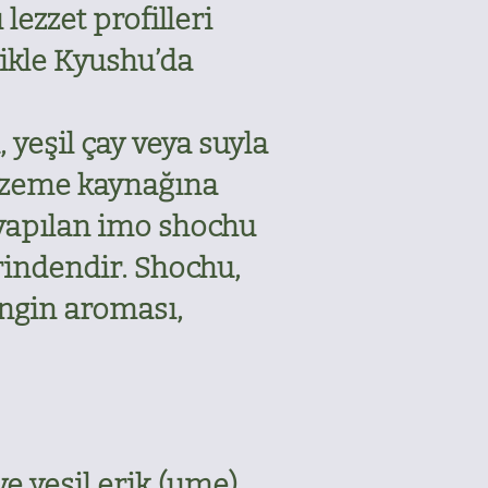
lezzet profilleri
likle Kyushu’da
 yeşil çay veya suyla
malzeme kaynağına
n yapılan imo shochu
rindendir. Shochu,
zengin aroması,
e yeşil erik (ume)