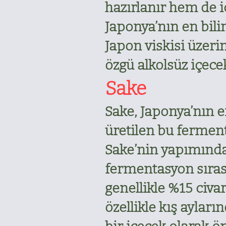
hazırlanır hem de i
Japonya’nın en bili
Japon viskisi üzer
özgü alkolsüz içec
Sake
Sake, Japonya’nın e
üretilen bu fermente
Sake’nin yapımında k
fermentasyon sırası
genellikle %15 civar
özellikle kış ayları