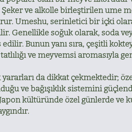
. Şeker ve alkolle birleştirilen ume me
urur. Umeshu, serinletici bir içki olar
lir. Genellikle soğuk olarak, soda ve
s edilir. Bunun yanı sıra, çeşitli kok
 tatlılığı ve meyvemsi aromasıyla geni
ararları da dikkat çekmektedir; öze
lduğu ve bağışıklık sistemini güçlendi
 Japon kültüründe özel günlerde ve 
ygındır.