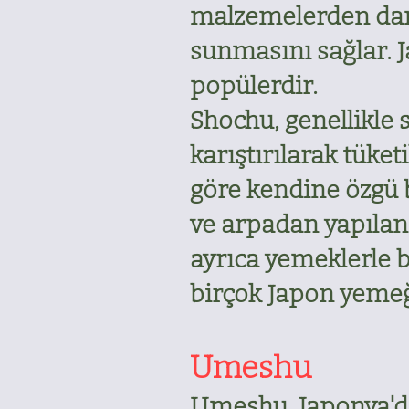
malzemelerden damıtı
sunmasını sağlar. J
popülerdir.
Shochu, genellikle s
karıştırılarak tüke
göre kendine özgü b
ve arpadan yapılan 
ayrıca yemeklerle bi
birçok Japon yeme
Umeshu
Umeshu, Japonya'da