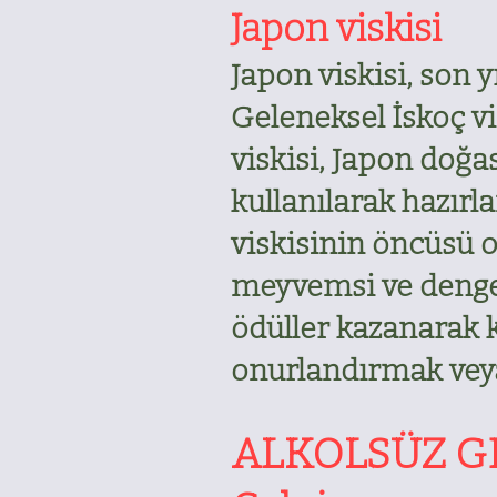
Japon viskisi
Japon viskisi, son 
Geleneksel İskoç v
viskisi, Japon doğa
kullanılarak hazırl
viskisinin öncüsü ol
meyvemsi ve dengeli 
ödüller kazanarak k
onurlandırmak veya 
ALKOLSÜZ G