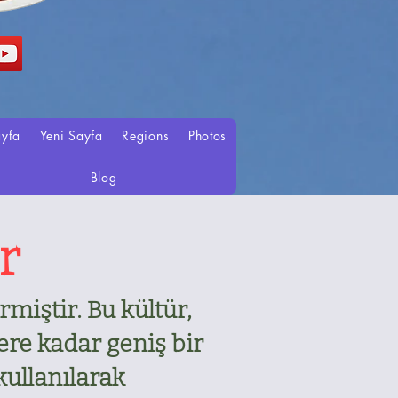
ayfa
Yeni Sayfa
Regions
Photos
Blog
r
rmiştir. Bu kültür,
ere kadar geniş bir
kullanılarak