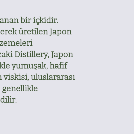
anan bir içkidir.
erek üretilen Japon
lzemeleri
ki Distillery, Japon
ikle yumuşak, hafif
 viskisi, uluslararası
 genellikle
ilir.