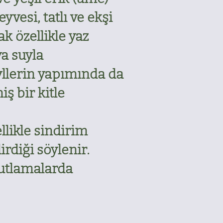
yvesi, tatlı ve ekşi
ak özellikle yaz
ya suyla
teyllerin yapımında da
ş bir kitle
llikle sindirim
rdiği söylenir.
kutlamalarda