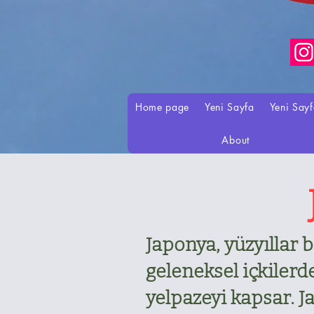
Home page
Yeni Sayfa
Yeni Say
About
Japonya, yüzyıllar b
geleneksel içkilerd
yelpazeyi kapsar. J