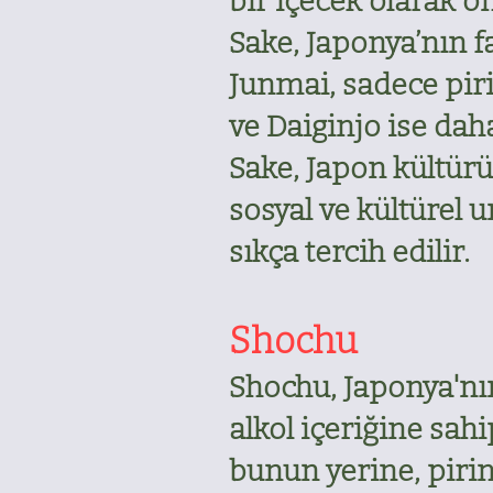
bir içecek olarak ön
Sake, Japonya’nın fa
Junmai, sadece piri
ve Daiginjo ise daha
Sake, Japon kültürü
sosyal ve kültürel u
sıkça tercih edilir.
Shochu
Shochu, Japonya'nın 
alkol içeriğine sahi
bunun yerine, pirinç