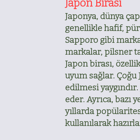
Japon Birası
Japonya, dünya çapın
genellikle hafif, pü
Sapporo gibi markal
markalar, pilsner ta
Japon birası, özell
uyum sağlar. Çoğu 
edilmesi yaygındır. 
eder. Ayrıca, bazı y
yıllarda popülarites
kullanılarak hazırla