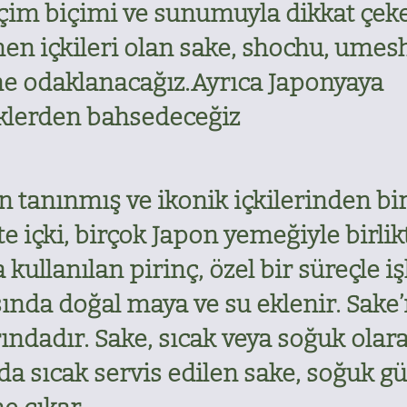
çim biçimi ve sunumuyla dikkat çeke
nen içkileri olan sake, shochu, umes
ine odaklanacağız.Ayrıca Japonyaya
eklerden bahsedeceğiz
n tanınmış ve ikonik içkilerinden bir
 içki, birçok Japon yemeğiyle birlikt
ullanılan pirinç, özel bir süreçle iş
nda doğal maya ve su eklenir. Sake’
ındadır. Sake, sıcak veya soğuk olarak
nda sıcak servis edilen sake, soğuk gü