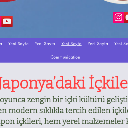
fa
Yeni Sayfa
Yeni Sayfa
Yeni Sayfa
Yeni Sayfa
Yeni S
Communication
Japonya’daki İçkile
oyunca zengin bir içki kültürü gelişti
en modern sıklıkla tercih edilen içkil
apon içkileri, hem yerel malzemeler 