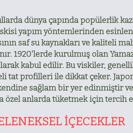
yıllarda dünya çapında popülerlik kaz
iskisi yapım yöntemlerinden esinlen
sının saf su kaynakları ve kaliteli ma
anır. 1920'lerde kurulmuş olan Yamaza
arak kabul edilir. Bu viskiler, genell
tat profilleri ile dikkat çeker. Japon
endine sağlam bir yer edinmiştir ve
özel anlarda tüketmek için tercih ed
ELENEKSEL İÇECEKLER