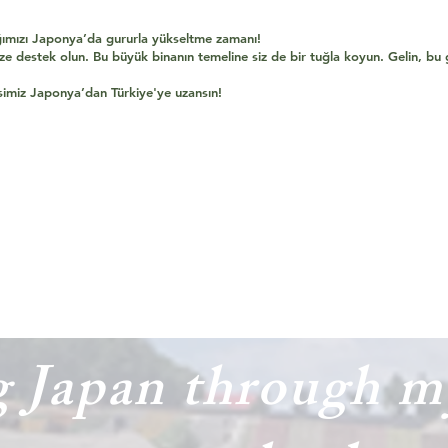
ağımızı Japonya’da gururla yükseltme zamanı!
la bize destek olun. Bu büyük binanın temeline siz de bir tuğla koyun. Gelin, bu
sesimiz Japonya’dan Türkiye'ye uzansın!
g Japan through my