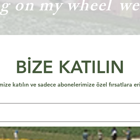
ng on my wheel
we
BİZE KATILIN
mize katılın ve sadece abonelerimize özel fırsatlara er