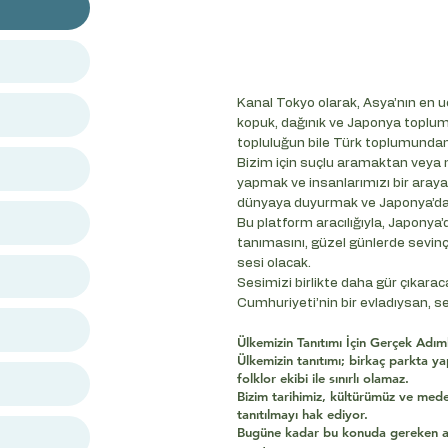
Kanal Tokyo olarak, Asya’nın en 
kopuk, dağınık ve Japonya toplum
topluluğun bile Türk toplumundan
Bizim için suçlu aramaktan veya n
yapmak ve insanlarımızı bir aray
dünyaya duyurmak ve Japonya’da 
Bu platform aracılığıyla, Japonya’
tanımasını, güzel günlerde sevinç
sesi olacak.
Sesimizi birlikte daha gür çıkarac
Cumhuriyeti’nin bir evladıysan, s
Ülkemizin Tanıtımı İçin Gerçek Adı
Ülkemizin tanıtımı; birkaç parkta y
folklor ekibi ile sınırlı olamaz.
Bizim tarihimiz, kültürümüz ve med
tanıtılmayı hak ediyor.
Bugüne kadar bu konuda gereken adı