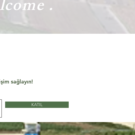
lcome .
işim sağlayın!
KATIL