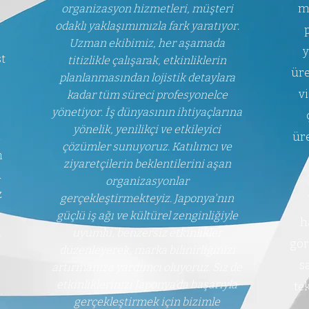
m
organizasyon hizmetleri, müşteri
odaklı yaklaşımımızla fark yaratıyor.
Uzman ekibimiz, her aşamada
y
t
titizlikle çalışarak, etkinliklerin
üre
planlanmasından lojistik detaylara
v
kadar tüm süreci profesyonelce
yönetiyor. İş dünyasının ihtiyaçlarına
yönelik, yenilikçi ve etkileyici
i
ür
çözümler sunuyoruz. Katılımcı ve
m
ziyaretçilerin beklentilerini aşan
a
organizasyonlar
z
gerçekleştirmekteyiz. Japonya'nın
güçlü iş ağı ve kültürel zenginliğiyle
h
l
uyumlu, benzersiz etkinlikler
gör
düzenleyerek, marka bilinirliğinizi
s
artırmanıza yardımcı oluyoruz. Siz de
etkinliklerinizi Japonya’da başarıyla
te
.
gerçekleştirmek için bizimle