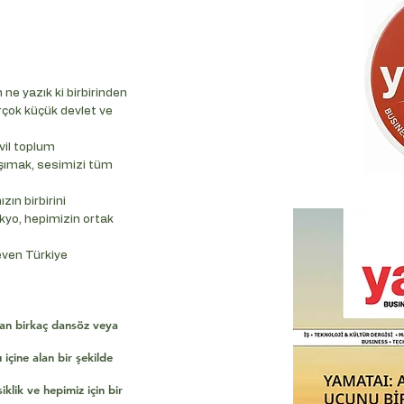
e yazık ki birbirinden
rçok küçük devlet ve
vil toplum
aşımak, sesimizi tüm
ın birbirini
okyo, hepimizin ortak
seven Türkiye
ıkan birkaç dansöz veya
çine alan bir şekilde
lik ve hepimiz için bir