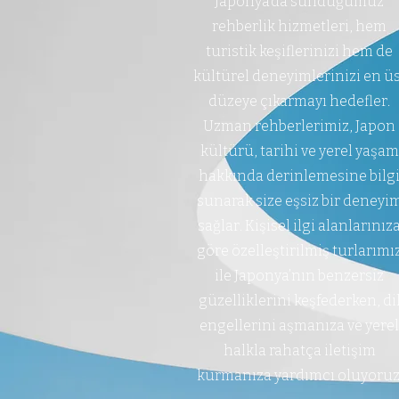
Japonya'da sunduğumuz
rehberlik hizmetleri, hem
turistik keşiflerinizi hem de
kültürel deneyimlerinizi en üs
düzeye çıkarmayı hedefler.
Uzman rehberlerimiz, Japon
kültürü, tarihi ve yerel yaşam
hakkında derinlemesine bilg
sunarak size eşsiz bir deneyi
sağlar. Kişisel ilgi alanlarınız
göre özelleştirilmiş turlarımı
ile Japonya’nın benzersiz
güzelliklerini keşfederken, di
engellerini aşmanıza ve yerel
halkla rahatça iletişim
kurmanıza yardımcı oluyoruz