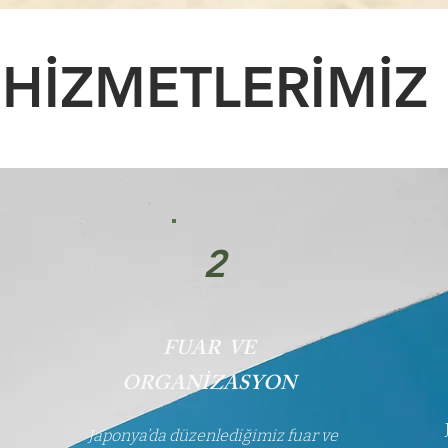
HİZMETLERİMİZ
2
FUAR VE
ORGANİZASYON
Japonya’da düzenlediğimiz fuar ve