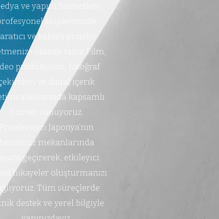
edya ve yapım hizmetleri,
profesyonel ekiplerimizle
aratıcı ve kaliteli projeler
tmenize olanak tanır. Film,
ideo prodüksiyon, fotoğraf
çekimleri ve dijital içerik
etimi alanlarında kapsamlı
hizmet sunuyoruz.
Projelerinizi Japonya’nın
benzersiz mekanlarında
ayata geçirerek, etkileyici
sel hikayeler oluşturmanızı
ağlıyoruz. Tüm süreçlerde
knik destek ve yerel bilgiyle
yanınızdayız.