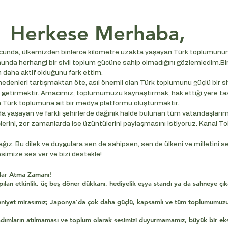
Herkese Merhaba,
ucunda, ülkemizden binlerce kilometre uzakta yaşayan Türk toplumunun n
unda herhangi bir sivil toplum gücüne sahip olmadığını gözlemledim.Bi
 daha aktif olduğunu fark ettim.
edenleri tartışmaktan öte, asıl önemli olan Türk toplumunu güçlü bir si
a getirmektir. Amacımız, toplumumuzu kaynaştırmak, hak ettiği yere t
Türk toplumuna ait bir medya platformu oluşturmaktır.
da yaşayan ve farklı şehirlerde dağınık halde bulunan tüm vatandaşlarımız
lerini, zor zamanlarda ise üzüntülerini paylaşmasını istiyoruz. Kanal T
ağız. Bu dilek ve duygulara sen de sahipsen, sen de ülkeni ve milletini 
esimize ses ver ve bizi destekle!
mlar Atma Zamanı!
apılan etkinlik, üç beş döner dükkanı, hediyelik eşya standı ya da sahneye ç
eniyet mirasımız; Japonya’da çok daha güçlü, kapsamlı ve tüm toplumumuzu i
mların atılmaması ve toplum olarak sesimizi duyurmamamız, büyük bir eksik