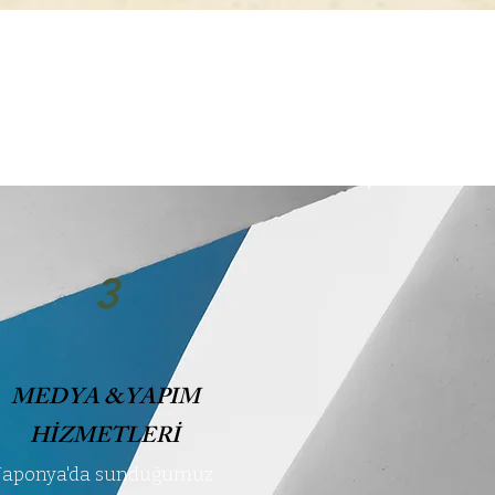
3
MEDYA &YAPIM
HİZMETLERİ
Japonya'da sunduğumuz