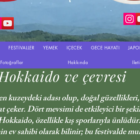
FESTİVALLER
YEMEK
IÇECEK
GECE HAYATI
JAPO
Fotoğraflar
Hakkında
İlet
Hokkaido ve çevresi
n kuzeydeki adası olup, doğal güzellikleri,
t çeker. Dört mevsimi de etkileyici bir şeki
Hokkaido, özellikle kış sporlarıyla ünlüdü
nin ev sahibi olarak bilinir; bu festivalde m