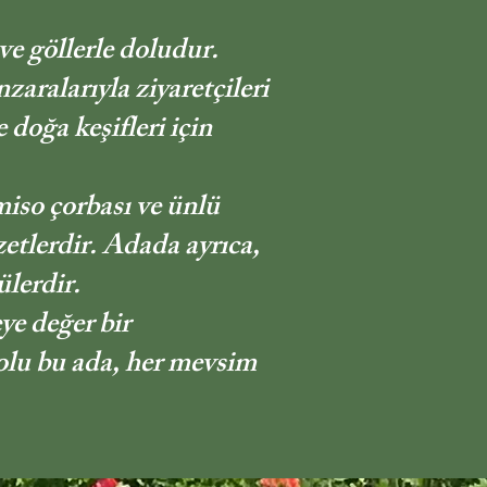
e göllerle doludur.
aralarıyla ziyaretçileri
doğa keşifleri için
iso çorbası ve ünlü
etlerdir. Adada ayrıca,
lerdir.
ye değer bir
dolu bu ada, her mevsim