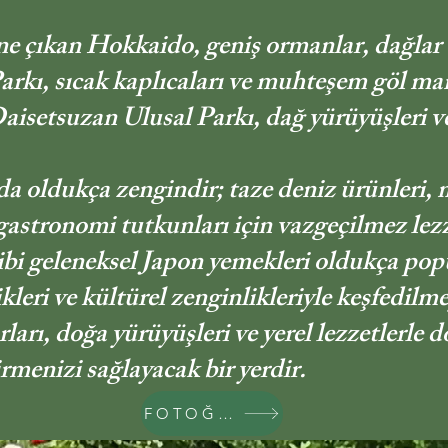
e çıkan Hokkaido, geniş ormanlar, dağlar v
kı, sıcak kaplıcaları ve muhteşem göl manz
aisetsuzan Ulusal Parkı, dağ yürüyüşleri ve 
 oldukça zengindir; taze deniz ürünleri, m
gastronomi tutkunları için vazgeçilmez lezz
ibi geleneksel Japon yemekleri oldukça popü
leri ve kültürel zenginlikleriyle keşfedilme
ları, doğa yürüyüşleri ve yerel lezzetlerle 
rmenizi sağlayacak bir yerdir.
FOTOĞRAFLAR