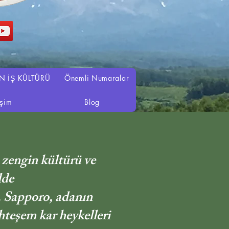
N İŞ KÜLTÜRÜ
Önemli Numaralar
işim
Blog
 zengin kültürü ve
lde
r. Sapporo, adanın
uhteşem kar heykelleri