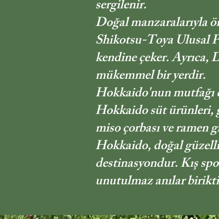
sergilenir.
Doğal manzaralarıyla ön
Shikotsu-Toya Ulusal Par
kendine çeker. Ayrıca, D
mükemmel bir yerdir.
Hokkaido'nun mutfağı da
Hokkaido süt ürünleri, 
miso çorbası ve ramen g
Hokkaido, doğal güzellik
destinasyondur. Kış spor
unutulmaz anılar birikti