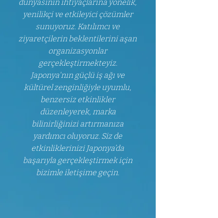
dünyasının ihtiyaçlarına yönelik,
yenilikçi ve etkileyici çözümler
sunuyoruz. Katılımcı ve
ziyaretçilerin beklentilerini aşan
organizasyonlar
gerçekleştirmekteyiz.
Japonya'nın güçlü iş ağı ve
kültürel zenginliğiyle uyumlu,
benzersiz etkinlikler
düzenleyerek, marka
bilinirliğinizi artırmanıza
yardımcı oluyoruz. Siz de
etkinliklerinizi Japonya’da
başarıyla gerçekleştirmek için
bizimle iletişime geçin.