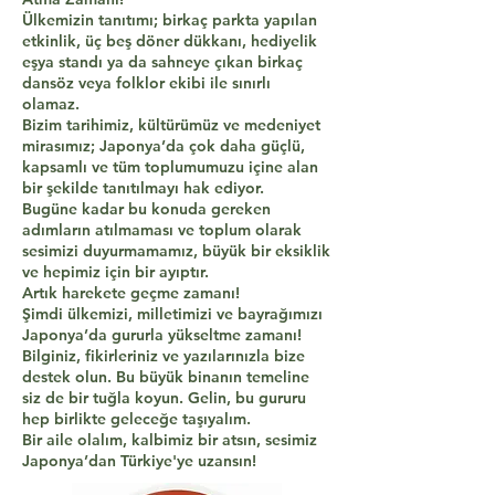
Ülkemizin tanıtımı; birkaç parkta yapılan
etkinlik, üç beş döner dükkanı, hediyelik
eşya standı ya da sahneye çıkan birkaç
dansöz veya folklor ekibi ile sınırlı
olamaz.
Bizim tarihimiz, kültürümüz ve medeniyet
mirasımız; Japonya’da çok daha güçlü,
kapsamlı ve tüm toplumumuzu içine alan
bir şekilde tanıtılmayı hak ediyor.
Bugüne kadar bu konuda gereken
adımların atılmaması ve toplum olarak
sesimizi duyurmamamız, büyük bir eksiklik
ve hepimiz için bir ayıptır.
Artık harekete geçme zamanı!
Şimdi ülkemizi, milletimizi ve bayrağımızı
Japonya’da gururla yükseltme zamanı!
Bilginiz, fikirleriniz ve yazılarınızla bize
destek olun. Bu büyük binanın temeline
siz de bir tuğla koyun. Gelin, bu gururu
hep birlikte geleceğe taşıyalım.
Bir aile olalım, kalbimiz bir atsın, sesimiz
Japonya’dan Türkiye'ye uzansın!