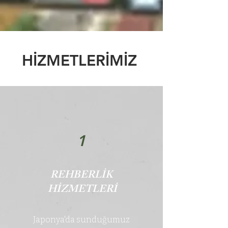
HİZMETLERİMİZ
1
REHBERLİK
HİZMETLERİ
Japonya'da sunduğumuz