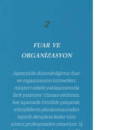
2
FUAR VE
ORGANİZASYON
Japonya’da düzenlediğimiz fuar
ve organizasyon hizmetleri,
müşteri odaklı yaklaşımımızla
fark yaratıyor. Uzman ekibimiz,
her aşamada titizlikle çalışarak,
etkinliklerin planlanmasından
lojistik detaylara kadar tüm
süreci profesyonelce yönetiyor. İş