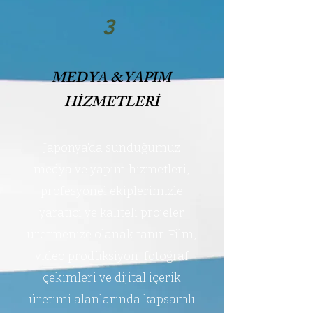
3
MEDYA &YAPIM
HİZMETLERİ
Japonya'da sunduğumuz
medya ve yapım hizmetleri,
profesyonel ekiplerimizle
yaratıcı ve kaliteli projeler
üretmenize olanak tanır. Film,
video prodüksiyon, fotoğraf
çekimleri ve dijital içerik
üretimi alanlarında kapsamlı